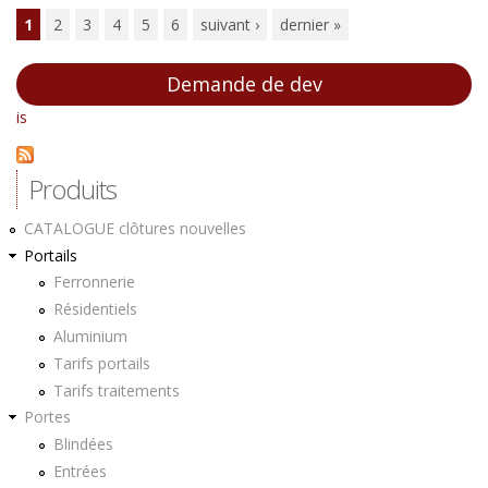
Pages
1
2
3
4
5
6
suivant ›
dernier »
Demande de dev
is
Produits
CATALOGUE clôtures nouvelles
Portails
Ferronnerie
Résidentiels
Aluminium
Tarifs portails
Tarifs traitements
Portes
Blindées
Entrées