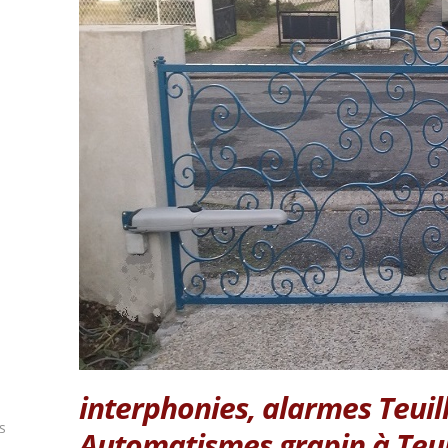
interphonies, alarmes Teuil
s
Automatismes grapin à Teui