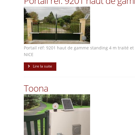
Portail réf: 9201 haut de ga
Portail réf: 9201 haut de gamme standing 4 m traité e
NICE
Lire la suite
Toona