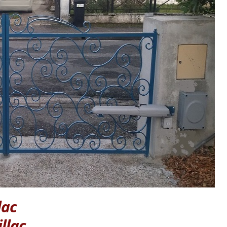
lac
llac