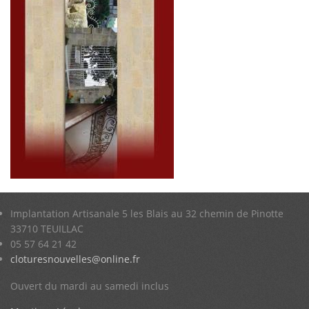
Implantation Artisanale 5 les Blais au 32 chemin de Pinotte
33710 TEUILLAC
05 57 64 21 42
cloturesnouvelles@online.fr
Ouvert du mardi au samedi inclus