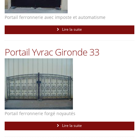
Portail ferronnerie avec imposte et automatisme
Lire la suite
Portail Yvrac Gironde 33
Portail ferronnerie forgé noyautés
Lire la suite