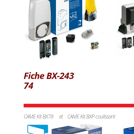
Fiche BX-243
74
CAME Kit BX78 et CAME Kit BXP coulissant