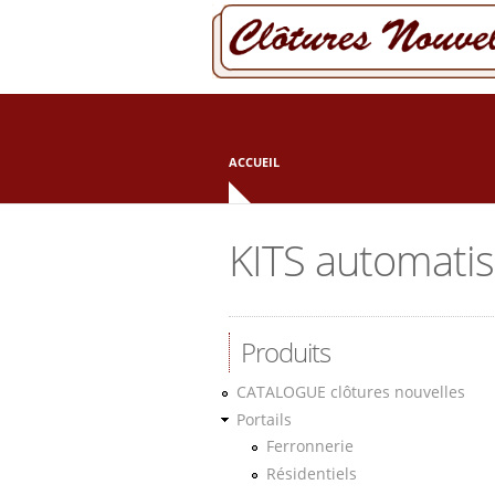
Aller au contenu principal
ACCUEIL
KITS automati
Produits
CATALOGUE clôtures nouvelles
Portails
Ferronnerie
Résidentiels