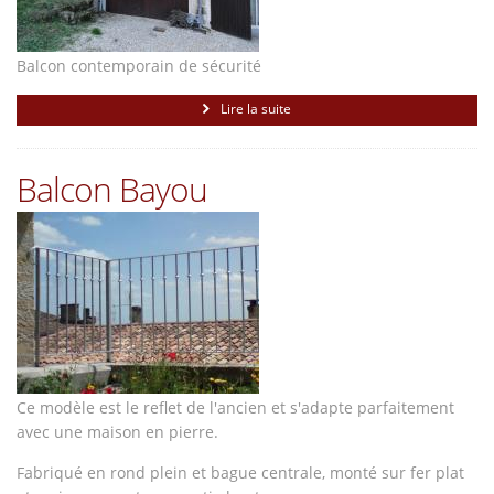
Balcon contemporain de sécurité
Lire la suite
Balcon Bayou
Ce modèle est le reflet de l'ancien et s'adapte parfaitement
avec une maison en pierre.
Fabriqué en rond plein et bague centrale, monté sur fer plat