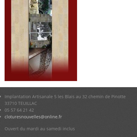
Implantation Artisanale 5 les Blais au 32 chemin de Pinotte
33710 TEUILLAC
05 57 64 21 42
cloturesnouvelles@online.fr
Ouvert du mardi au samedi inclus