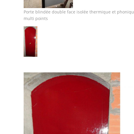
Porte blindée double face isolée thermique et phoniq
multi points