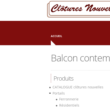
Aller au contenu principal
ACCUEIL
Balcon contem
Produits
CATALOGUE clôtures nouvelles
Portails
Ferronnerie
Résidentiels