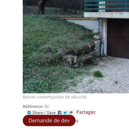
Balcon contemporain de sécurité
Référence:
BC
Partagez
Demande de dev
is